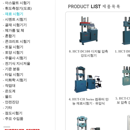
- 아스팔트 시험기
- 휘도측정기(도료)
- 재료 시험기
- 시멘트 시험기
- 골재 시험기기
- 체가름 및 체
- 혼합기
- 콘크리트 시험기
- 토질 시험기
0. HCT-DC100 디지털 압축
1. HCT-
- 토양 시험기
강도시험기
- 주물사 시험기
- 전기식 지시저울
- 기준 분동
- 타일 시험기
- 이화학 시험기
- 작업대
- 온도계
- 몰드
5. HCT-C
4. HUT-CH Series 컴퓨터 만
- 안전진단
보 압축 
능 재료시험기 - 유압식
- 기타
- 점도시험기
- 주요 수입품