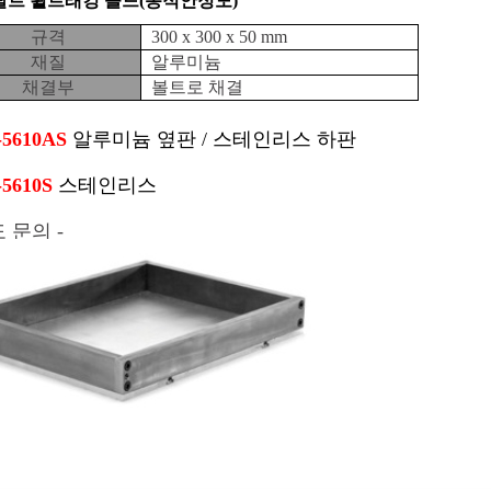
트 휠트래킹 몰드(동적안정도)
규격
300 x 300 x 50 mm
재질
알루미늄
채결부
볼트로 채결
-5610AS
알루미늄 옆판 / 스테인리스 하판
-5610S
스테인리스
도 문의 -