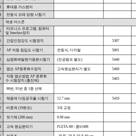
3
휴대용 가스렌지
4
전동식 모래 당량 시험기
재생 아스콘
터프니스 프로그램,
컴퓨터
5
및 Interface장치
6
간접인장강도 시험장치
5307
7
AP 자동 침입도 시험기
전동식, 디지털
5001
8
삼염화에틸렌가용분시험기
(진공펌프 별도)
5440
9
앱손 AP증류회수장치
고속원심분리기 별도
5460
자동 앱슨방법 AP 증류회
0
5465
수
시험장치 (흥진제)
90번, 91번 중 1종 선택
1
채움재 다짐공극율 시험기
12.7 mm
5410
2
비중계 (19본조)
3개 교정
3
씻기체 (200 mm)
0.08 mm
4
고속 원심분리기
FLETA-80 / 콤비408