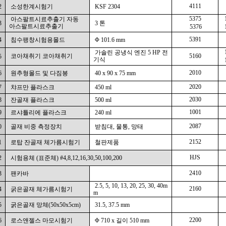
4111
2
소성한계시험기
KSF 2304
5375
아스팔트시료추출기
자동
3
3 톤
아스팔트시료추출기
5376
5391
4
침수팽창시험용몰드
Φ 101.6 mm
가솔린 공냉식 엔진 5 HP
전
코아채취기
코아채취기
5160
5
기식
2010
6
원추형몰드 및 다짐봉
40 x 90 x 75 mm
2020
7
챠프만 플라스크
450 ml
2030
8
잔골재 플라스크
500 ml
1001
9
르샤틀리에 플라스크
240 ml
2087
0
골재 비중 측정장치
받침대, 물통, 망태
2152
1
로탑 잔골재 체가름시험기
철판제품
HJS
2
시험용체 (표준체) #4,8,12,16,30,50,100,200
2410
3
팬카바
2.5, 5, 10, 13,
20, 25, 30, 40m
2160
4
굵은골재 체가름시험기
m
5
굵은골재 망체(50x50x5cm)
31.5, 37.5 mm
2200
6
로스앤젤스 마모시험기
Φ 710 x 길이 510 mm