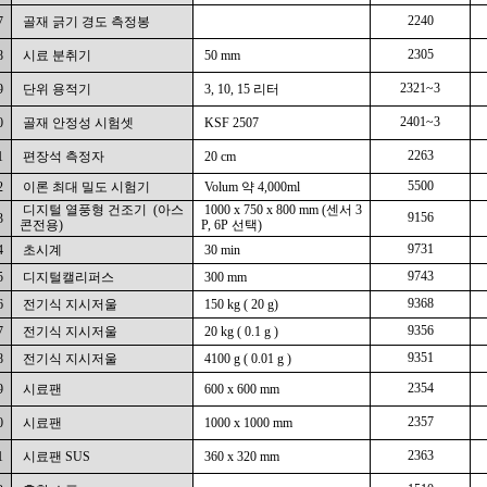
2240
7
골재 긁기 경도 측정봉
2305
8
시료 분취기
50 mm
2321~3
9
단위 용적기
3, 10, 15 리터
2401~3
0
골재 안정성 시험셋
KSF 2507
2263
1
편장석 측정자
20 cm
5500
2
이론 최대 밀도 시험기
Volum 약 4,000ml
디지털 열풍형 건조기
(아스
1000 x 750 x 800 mm
(센서 3
9156
3
콘전용)
P, 6P 선택)
9731
4
초시계
30 min
9743
5
디지털캘리퍼스
300 mm
9368
6
전기식 지시저울
150 kg ( 20 g)
9356
7
전기식 지시저울
20 kg ( 0.1 g )
9351
8
전기식 지시저울
4100 g ( 0.01 g )
2354
9
시료팬
600 x 600 mm
2357
0
시료팬
1000 x 1000 mm
2363
1
시료팬 SUS
360 x 320 mm