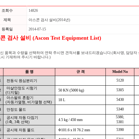
조회수
14826
제목
아스콘 검사 설비(2014년)
등록일
2014-07-15
 검사 설비 (Ascon Test Equipment List)
신 품목과 수량을 선택하여 연락 주시면 견적서를 보내드리겠습니다.
(회사명, 담당자
드시 기재하여 주시기 바랍니다.)
품 명
규 격
Model No
5120
1
전동식 원심분리기
마샬안정도 시험기
5305
2
50 KN (5000 kg)
(디지털)
아스팔트 혼합기
5430
3
18 L
(자동가열형, 비가열형 선택)
5340
4
안정도 몰드
5380,
공시체 자동 다짐기
5
4.5 kg / 450 mm
(1축, 3축 선택)
5381
5390
6
공시체 자동 몰드
Φ101.6 x H 76.2 mm