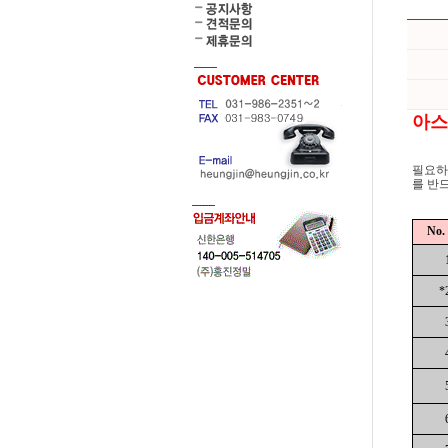
아스콘
필요하
를 반
No.
*