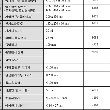
5311
7
공시체 다짐 몰드 (몸통)
Φ101.6 x H 76.2 mm
450 x 300 x 200 mm
아스팔트 항온수조
9163
8
(크기선택, 교반형 선택)
600 x 400 x 400 mm
9171
9
가열판 (핫 플레이트)
300 x 450 mm
9021
0
전기로(100℃)
135 x 250 x 90 mm
1
자기재 도가니
30 ml
9688
2
하버드 플라스크
25 ml
4722
3
증발접시
100 mm
9696
4
증발접시 집게
5
석면 장갑
6
다짐 몰드용 여과지
Φ100 mm
7
원심분리기용 여과지
Φ250 mm
8
몰드용 깔때기
Φ100 mm
4711
9
시료캔 (함수비캔)
50 mm
1160
0
흐름시험기
Φ 254 x 12.7 mm
4100
1
액성한계시험기
Φ 94 x 27 mm