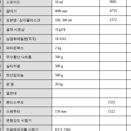
9681
8
스포이드
10 ml
4753
9
깔데기
Φ90 mm
2372
0
표본병 / 삼각플라스크
100, 500 ml
1
골재 시료삽
각삽대
2
삼염화에틸렌(TCE)
18 리터
3
파라핀왁스
2 kg
4
무수황산 나트륨
500 g
5
실리카겔
500 g
6
탄산암모늄
500 g
7
분 동
20 kg
8
열전대
9
핸드스쿠프
1555
0
스페추라
150 mm
1522
1
변형강도 시험기
2
잔골재공극률 시험기
KS F 2384