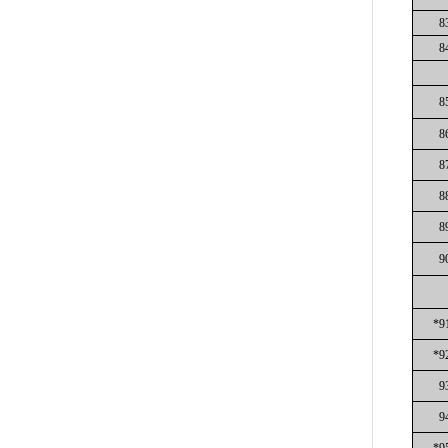
8
8
8
8
8
8
8
9
*9
*9
9
9