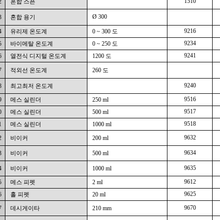
1510
2
혼합 스픈
Ø 300
3
혼합 용기
9216
4
유리제 온도계
0 ~ 300 도
9234
5
바이메탈 온도계
0 ~ 250 도
9241
6
열전식 디지털 온도계
1200 도
7
적외선 온도계
260 도
9240
8
최고최저 온도계
9516
9
메스 실린더
250 ml
9517
0
메스 실린더
500 ml
9518
1
메스 실린더
1000 ml
9632
2
비이커
200 ml
9634
3
비이커
500 ml
9635
4
비이커
1000 ml
9612
5
메스 피펫
2 ml
9625
6
홀 피펫
20 ml
9670
7
데시게이타
210 mm